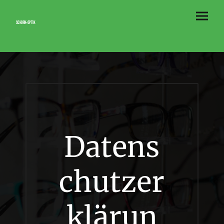
Schork-Optik
Datens
chutzer
klärun